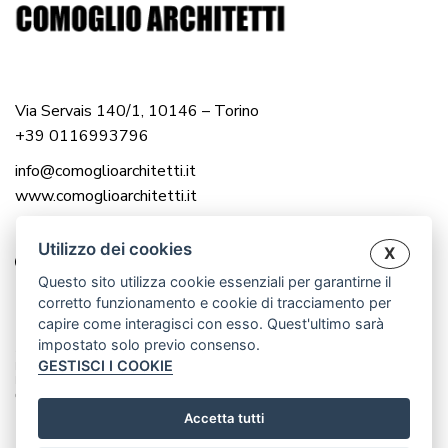
Via Servais 140/1, 10146 – Torino
+39 0116993796
info@comoglioarchitetti.it
www.comoglioarchitetti.it
Utilizzo dei cookies
X
Questo sito utilizza cookie essenziali per garantirne il
corretto funzionamento e cookie di tracciamento per
capire come interagisci con esso. Quest'ultimo sarà
impostato solo previo consenso.
© 2025 COMOGLIO ARCHITETTI |
GESTISCI I COOKIE
P.IVA 12976560016
P.IVA 12983000014
CREATED BY WWW.CRISANDCRIS.NET
Accetta tutti