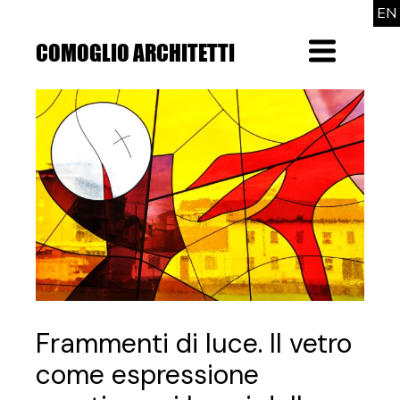
Skip
EN
to
the
COMOGLIO ARCHITETTI
Menu
content
Frammenti di luce. Il vetro
come espressione