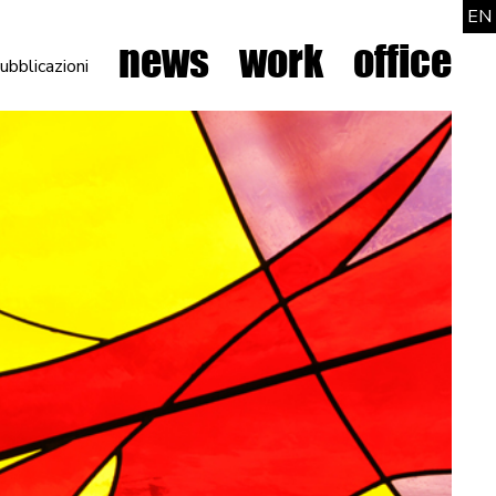
EN
news
work
office
ubblicazioni