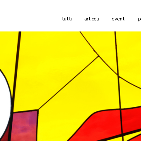
tutti
articoli
eventi
p