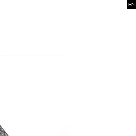
EN
news
work
office