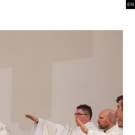
EN
news
work
office