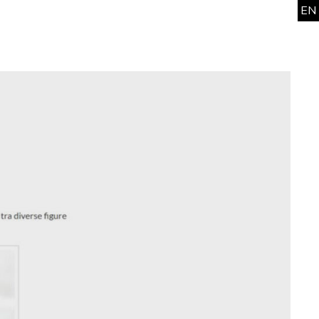
EN
news
work
office