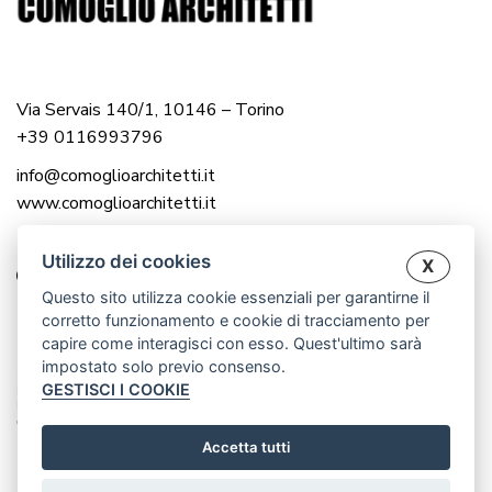
Via Servais 140/1, 10146 – Torino
+39 0116993796
info@comoglioarchitetti.it
www.comoglioarchitetti.it
Utilizzo dei cookies
X
Questo sito utilizza cookie essenziali per garantirne il
corretto funzionamento e cookie di tracciamento per
capire come interagisci con esso. Quest'ultimo sarà
impostato solo previo consenso.
© 2025 COMOGLIO ARCHITETTI |
GESTISCI I COOKIE
P.IVA 12976560016
P.IVA 12983000014
CREATED BY WWW.CRISANDCRIS.NET
Accetta tutti