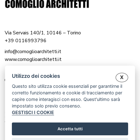
Via Servais 140/1, 10146 – Torino
+39 0116993796
info@comoglioarchitetti.it
www.comoglioarchitetti.it
Utilizzo dei cookies
X
Questo sito utilizza cookie essenziali per garantirne il
corretto funzionamento e cookie di tracciamento per
capire come interagisci con esso. Quest'ultimo sarà
impostato solo previo consenso.
© 2025 COMOGLIO ARCHITETTI |
GESTISCI I COOKIE
P.IVA 12976560016
P.IVA 12983000014
CREATED BY WWW.CRISANDCRIS.NET
Accetta tutti