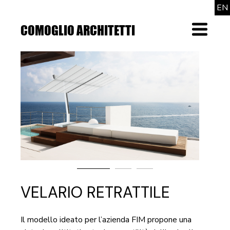
Skip
EN
to
the
COMOGLIO ARCHITETTI
Menu
content
VELARIO RETRATTILE
Il modello ideato per l’azienda FIM propone una