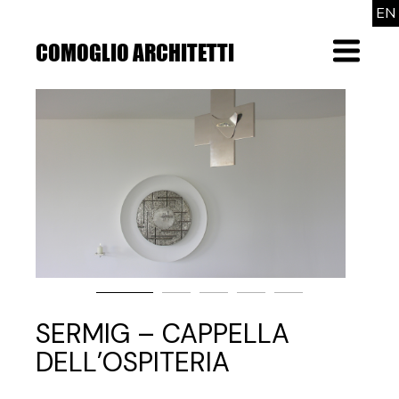
Skip
EN
to
the
COMOGLIO ARCHITETTI
Menu
content
SERMIG – CAPPELLA
DELL’OSPITERIA