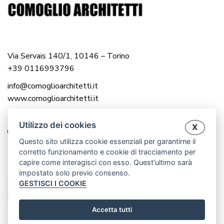
Via Servais 140/1, 10146 – Torino
+39 0116993796
info@comoglioarchitetti.it
www.comoglioarchitetti.it
Utilizzo dei cookies
X
Questo sito utilizza cookie essenziali per garantirne il
corretto funzionamento e cookie di tracciamento per
capire come interagisci con esso. Quest'ultimo sarà
impostato solo previo consenso.
© 2025 COMOGLIO ARCHITETTI |
GESTISCI I COOKIE
P.IVA 12976560016
P.IVA 12983000014
CREATED BY WWW.CRISANDCRIS.NET
Accetta tutti