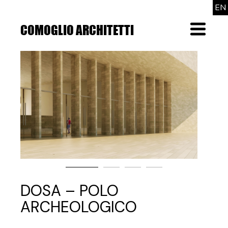
Skip
EN
to
the
COMOGLIO ARCHITETTI
Menu
content
DOSA – POLO
ARCHEOLOGICO