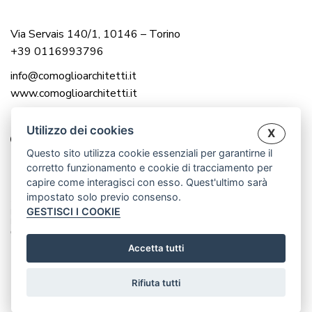
Via Servais 140/1, 10146 – Torino
+39 0116993796
info@comoglioarchitetti.it
www.comoglioarchitetti.it
Utilizzo dei cookies
X
Questo sito utilizza cookie essenziali per garantirne il
corretto funzionamento e cookie di tracciamento per
capire come interagisci con esso. Quest'ultimo sarà
impostato solo previo consenso.
© 2025 COMOGLIO ARCHITETTI |
GESTISCI I COOKIE
P.IVA 12976560016
P.IVA 12983000014
CREATED BY WWW.CRISANDCRIS.NET
Accetta tutti
Rifiuta tutti