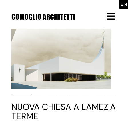
Skip
EN
to
the
COMOGLIO ARCHITETTI
Menu
content
NUOVA CHIESA A LAMEZIA
TERME