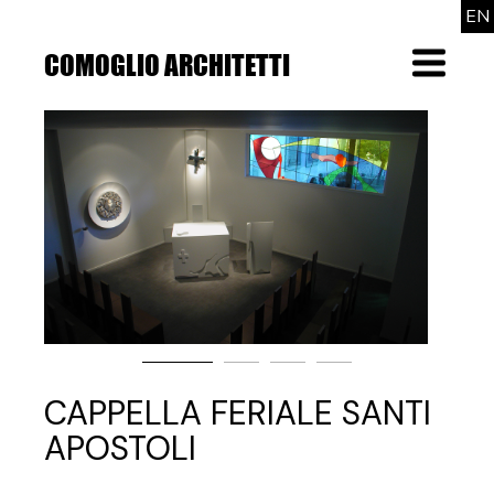
Skip
EN
to
the
COMOGLIO ARCHITETTI
Menu
content
CAPPELLA FERIALE SANTI
APOSTOLI