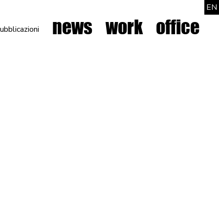
EN
news
work
office
ubblicazioni