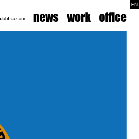
EN
news
work
office
ubblicazioni