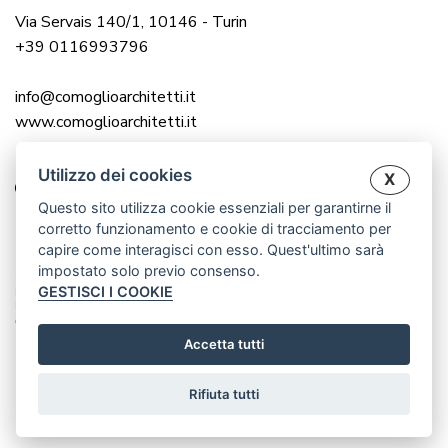
Via Servais 140/1, 10146 - Turin
+39 0116993796
info@comoglioarchitetti.it
www.comoglioarchitetti.it
Utilizzo dei cookies
X
Questo sito utilizza cookie essenziali per garantirne il
corretto funzionamento e cookie di tracciamento per
capire come interagisci con esso. Quest'ultimo sarà
impostato solo previo consenso.
© 2025 COMOGLIO ARCHITETTI |
GESTISCI I COOKIE
P.IVA 12976560016
P.IVA 12983000014
CREATED BY WWW.CRISANDCRIS.NET
Accetta tutti
Rifiuta tutti