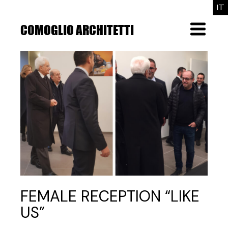
Skip
IT
to
the
COMOGLIO ARCHITETTI
Menu
content
FEMALE RECEPTION “LIKE
US”