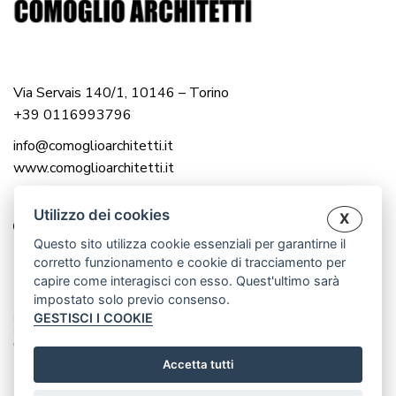
Via Servais 140/1, 10146 – Torino
+39 0116993796
info@comoglioarchitetti.it
www.comoglioarchitetti.it
Utilizzo dei cookies
X
Questo sito utilizza cookie essenziali per garantirne il
corretto funzionamento e cookie di tracciamento per
capire come interagisci con esso. Quest'ultimo sarà
impostato solo previo consenso.
© 2025 COMOGLIO ARCHITETTI |
GESTISCI I COOKIE
P.IVA 12976560016
P.IVA 12983000014
CREATED BY WWW.CRISANDCRIS.NET
Accetta tutti