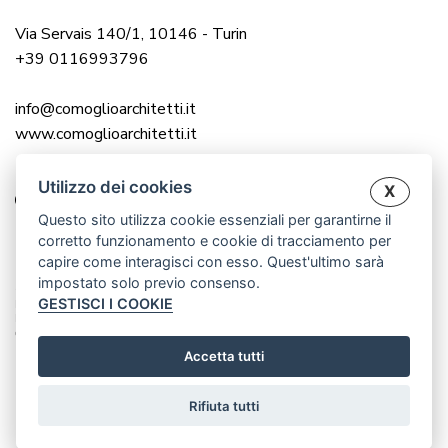
Via Servais 140/1, 10146 - Turin
+39 0116993796
info@comoglioarchitetti.it
www.comoglioarchitetti.it
Utilizzo dei cookies
X
Questo sito utilizza cookie essenziali per garantirne il
corretto funzionamento e cookie di tracciamento per
capire come interagisci con esso. Quest'ultimo sarà
impostato solo previo consenso.
© 2025 COMOGLIO ARCHITETTI |
GESTISCI I COOKIE
P.IVA 12976560016
P.IVA 12983000014
CREATED BY WWW.CRISANDCRIS.NET
Accetta tutti
Rifiuta tutti